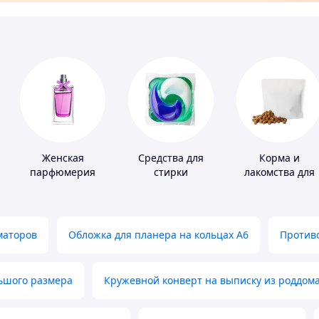
Женская
Средства для
Корма и
парфюмерия
стирки
лакомства для
домашних
животных и
птиц
маторов
Обложка для планера на кольцах А6
Противо
льшого размера
Кружевной конверт на выписку из роддом