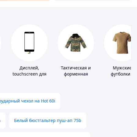
Дисплей,
Тактическая и
Мужские
touchscreen для
форменная
футболки и
телефонов
одежда
майки
ударный чехол на Hot 60i
а
Белый бюстгальтер пуш-ап 75b