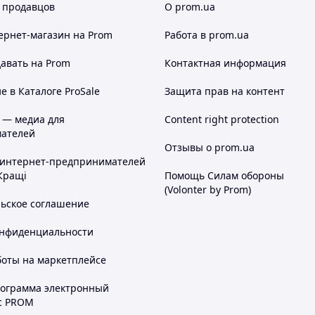
 продавцов
О prom.ua
ернет-магазин
на Prom
Работа в prom.ua
авать на Prom
Контактная информация
 в Каталоге ProSale
Защита прав на контент
 — медиа для
Content right protection
ателей
Отзывы о prom.ua
 интернет-предпринимателей
Кращі
Помощь Силам обороны
(Volonter by Prom)
льское соглашение
онфиденциальности
боты на маркетплейсе
рограмма электронный
с PROM