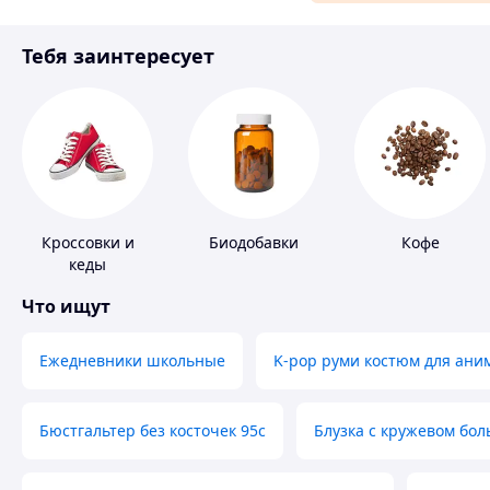
Материалы для ремонта
Тебя заинтересует
Спорт и отдых
Кроссовки и
Биодобавки
Кофе
кеды
Что ищут
Ежедневники школьные
K-pop руми костюм для ани
Бюстгальтер без косточек 95с
Блузка с кружевом бо