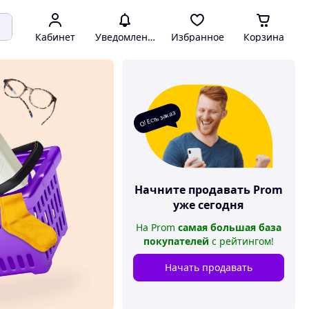
Кабинет
Уведомления
Избранное
Корзина
О! Есть заказ
Начните продавать
Prom
уже сегодня
На
Prom
самая большая база
покупателей
с рейтингом
!
Начать продавать