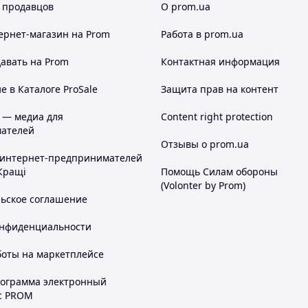
 продавцов
О prom.ua
ернет-магазин
на Prom
Работа в prom.ua
авать на Prom
Контактная информация
 в Каталоге ProSale
Защита прав на контент
 — медиа для
Content right protection
ателей
Отзывы о prom.ua
 интернет-предпринимателей
Кращі
Помощь Силам обороны
(Volonter by Prom)
льское соглашение
онфиденциальности
боты на маркетплейсе
рограмма электронный
с PROM