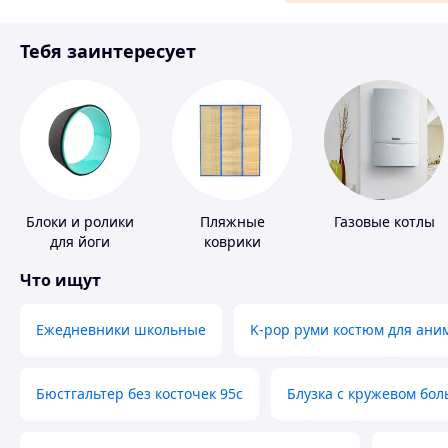
Материалы для ремонта
Тебя заинтересует
Спорт и отдых
Блоки и ролики
Пляжные
Газовые котлы
для йоги
коврики
Что ищут
Ежедневники школьные
K-pop руми костюм для ани
Бюстгальтер без косточек 95с
Блузка с кружевом бо