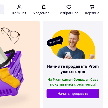
Кабинет
Уведомления
Избранное
Корзина
О! Есть заказ
Начните продавать
Prom
уже сегодня
На
Prom
самая большая база
покупателей
с рейтингом
!
Начать продавать